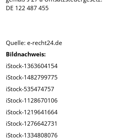
DE 122 487 455
Quelle: e-recht24.de
Bildnachweis:
iStock-1363604154
iStock-1482799775
iStock-535474757
iStock-1128670106
iStock-1219641664
iStock-1276642731
iStock-1334808076