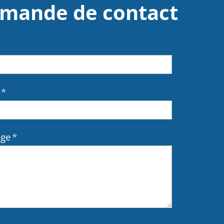
mande de contact
*
ge
*