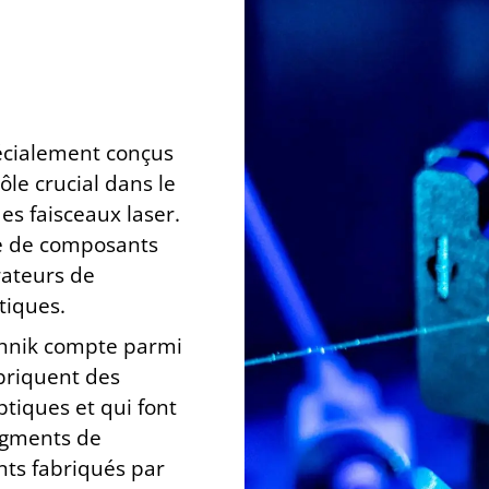
écialement conçus
ôle crucial dans le
 des faisceaux
laser.
e de composants
rateurs de
tiques.
chnik compte parmi
abriquent des
ptiques et qui font
egments de
ts fabriqués par